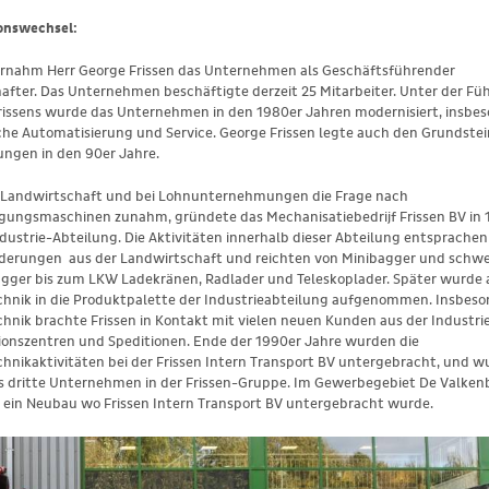
onswechsel:
rnahm Herr George Frissen das Unternehmen als Geschäftsführender
after. Das Unternehmen beschäftigte derzeit 25 Mitarbeiter. Unter der Fü
rissens wurde das Unternehmen in den 1980er Jahren modernisiert, insbes
che Automatisierung und Service. George Frissen legte auch den Grundstein
ungen in den 90er Jahre.
r Landwirtschaft und bei Lohnunternehmungen die Frage nach
ungsmaschinen zunahm, gründete das Mechanisatiebedrijf Frissen BV in 
dustrie-Abteilung. Die Aktivitäten innerhalb dieser Abteilung entsprachen
rderungen aus der Landwirtschaft und reichten von Minibagger und schw
gger bis zum LKW Ladekränen, Radlader und Teleskoplader. Später wurde
chnik in die Produktpalette der Industrieabteilung aufgenommen. Insbeso
hnik brachte Frissen in Kontakt mit vielen neuen Kunden aus der Industrie
tionszentren und Speditionen. Ende der 1990er Jahre wurden die
hnikaktivitäten bei der Frissen Intern Transport BV untergebracht, und w
s dritte Unternehmen in der Frissen-Gruppe. Im Gewerbegebiet De Valken
 ein Neubau wo Frissen Intern Transport BV untergebracht wurde.