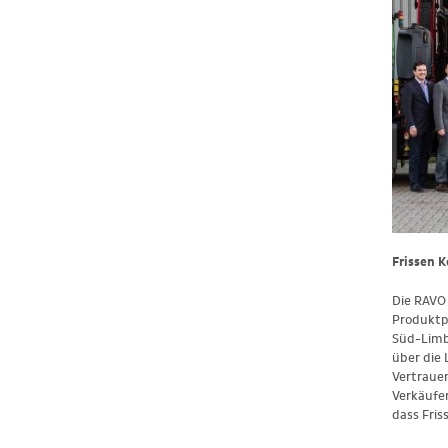
Frissen 
Die RAVO
Produktpr
Süd-Limb
über die
Vertraue
Verkäufer
dass Fri