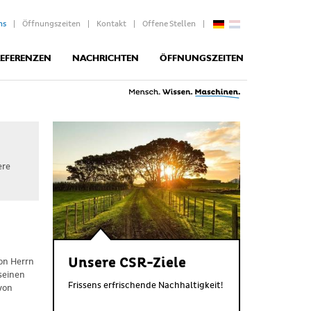
|
|
|
|
ns
Öffnungszeiten
Kontakt
Offene Stellen
REFERENZEN
NACHRICHTEN
ÖFFNUNGSZEITEN
ere
Unsere CSR-Ziele
on Herrn
seinen
Frissens erfrischende Nachhaltigkeit!
von