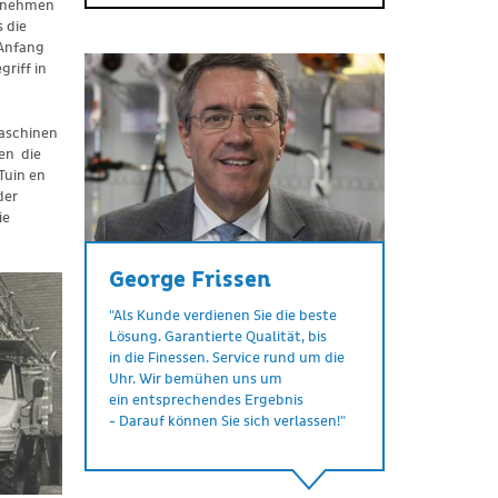
ernehmen
 die
 Anfang
riff in
aschinen
en die
Tuin en
der
ie
George Frissen
"Als Kunde verdienen Sie die beste
Lösung. Garantierte Qualität, bis
in die Finessen. Service rund um die
Uhr. Wir bemühen uns um
ein entsprechendes Ergebnis
- Darauf können Sie sich verlassen!"