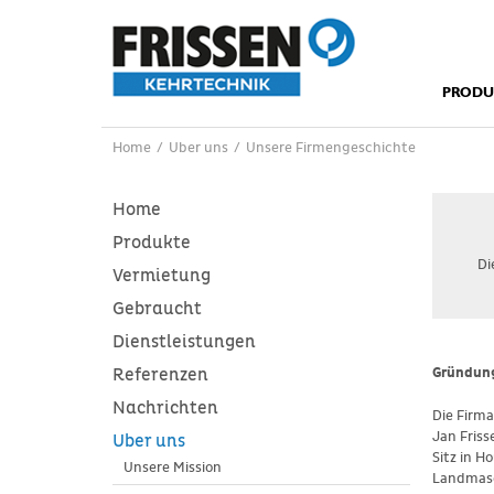
PRODU
Home
/
Uber uns
/
Unsere Firmengeschichte
Home
Produkte
Di
Vermietung
Gebraucht
Dienstleistungen
Referenzen
Gründun
Nachrichten
Die Firm
Jan Fris
Uber uns
Sitz in H
Unsere Mission
Landmasc