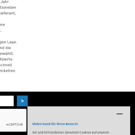
 Jahr
tionellen
ieferant,
ere
.
gen Lage.
nd die
gewählt.
izierte
schnell
wickelten
>
Vielen Dank für ihren Besuch!
Wir und Drittanbieter, benutzen Cookies auf unseren