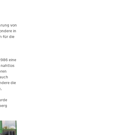
hrung von
ondere in
 für die
1986 eine
 nahtlos
eren
 auch
ndere die
,
urde
berg