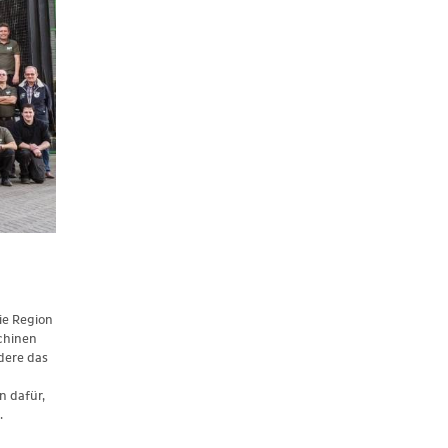
ie Region
chinen
dere das
n dafür,
.