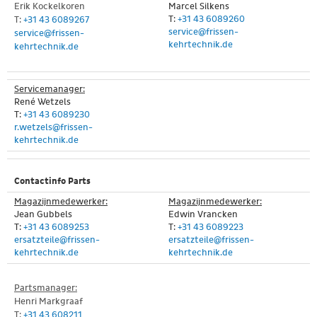
Erik Kockelkoren
Marcel Silkens
T:
+31 43 6089260
T:
+31 43 6089267
service@frissen-
service@frissen-
kehrtechnik.de
kehrtechnik.de
Servicemanager:
René Wetzels
T:
+31 43 6089230
r.wetzels@frissen-
kehrtechnik.de
Contactinfo Parts
Magazijnmedewerker:
Magazijnmedewerker:
Jean Gubbels
Edwin Vrancken
T:
+31 43 6089253
T:
+31 43 6089223
ersatzteile@frissen-
ersatzteile@frissen-
kehrtechnik.de
kehrtechnik.de
Partsmanager:
Henri Markgraaf
T:
+31 43 608211