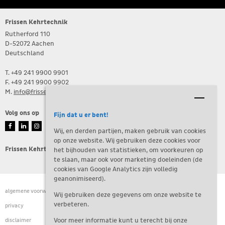
Frissen Kehrtechnik
Rutherford 110
D-52072 Aachen
Deutschland
T. +49 241 9900 9901
F. +49 241 9900 9902
M.
info@frissen-kehrtechnik.de
Volg ons op
Fijn dat u er bent!
Wij, en derden partijen, maken gebruik van cookies
op onze website. Wij gebruiken deze cookies voor
Frissen Kehrtechnik is onderdeel van de Frissen Groep
het bijhouden van statistieken, om voorkeuren op
te slaan, maar ook voor marketing doeleinden (de
cookies van Google Analytics zijn volledig
geanonimiseerd).
algemene voorwaarden
Wij gebruiken deze gegevens om onze website te
verbeteren.
privacy
disclaimer
Voor meer informatie kunt u terecht bij onze