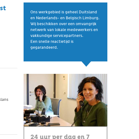
st
Ons werkgebied is geheel Duitsland
en Nederlands- en Belgisch Limburg.
Wij beschikken over een omvangrijk
netwerk van lokale medewerkers en
vakkundige servicepartners.
Een snelle reactietijd is
gegarandeerd.
slans
24 uur per dag en 7