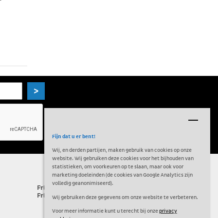
>
Fijn dat u er bent!
Wij, en derden partijen, maken gebruik van cookies op onze
website. Wij gebruiken deze cookies voor het bijhouden van
statistieken, om voorkeuren op te slaan, maar ook voor
marketing doeleinden (de cookies van Google Analytics zijn
volledig geanonimiseerd).
Frissen Kehrtechnik is onderdeel van de
Frissen Groep
Wij gebruiken deze gegevens om onze website te verbeteren.
Voor meer informatie kunt u terecht bij onze
privacy