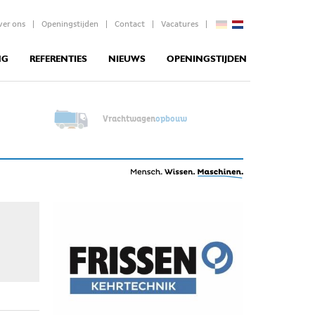
|
|
|
|
ver ons
Openingstijden
Contact
Vacatures
NG
REFERENTIES
NIEUWS
OPENINGSTIJDEN
Vrachtwagen
opbouw