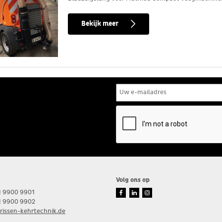
Bekijk meer
Volg ons op
41 9900 9901
41 9900 9902
rissen-kehrtechnik.de