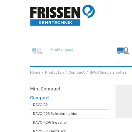
Mini
Compact
Home
/
Producten
/
Compact
/
RAVO Speciale opties
Mini Compact
Compact
RAVO R2
RAVO R2S Schrobmachine
RAVO R2W Swasher
RAVO E2 Elektrisch